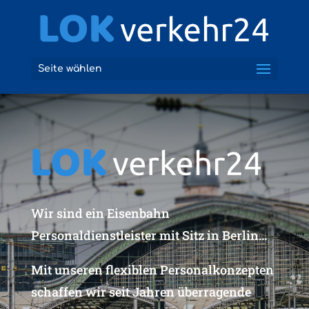
Seite wählen
Wir sind ein Eisenbahn
Personaldienstleister mit Sitz in Berlin...
Mit unseren flexiblen Personalkonzepten
schaffen wir seit Jahren überragende