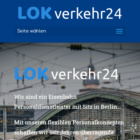
Seite wählen
Wir sind ein Eisenbahn
Personaldienstleister mit Sitz in Berlin...
Mit unseren flexiblen Personalkonzepten
schaffen wir seit Jahren überragende